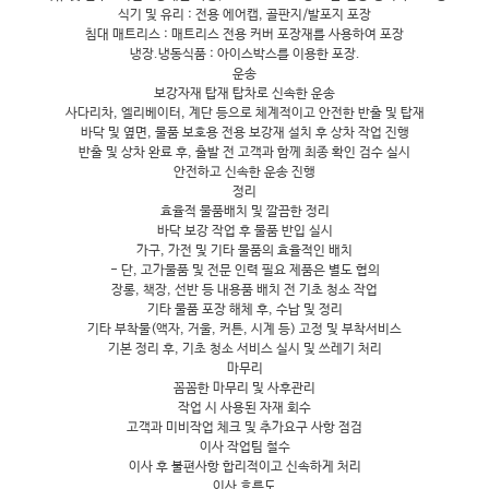
식기 및 유리 : 전용 에어캡, 골판지/발포지 포장
침대 매트리스 : 매트리스 전용 커버 포장재를 사용하여 포장
냉장.냉동식품 : 아이스박스를 이용한 포장.
운송
보강자재 탑재 탑차로 신속한 운송
사다리차, 엘리베이터, 계단 등으로 체계적이고 안전한 반출 및 탑재
바닥 및 옆면, 물품 보호용 전용 보강재 설치 후 상차 작업 진행
반출 및 상차 완료 후, 출발 전 고객과 함께 최종 확인 검수 실시
안전하고 신속한 운송 진행
정리
효율적 물품배치 및 깔끔한 정리
바닥 보강 작업 후 물품 반입 실시
가구, 가전 및 기타 물품의 효율적인 배치
- 단, 고가물품 및 전문 인력 필요 제품은 별도 협의
장롱, 책장, 선반 등 내용품 배치 전 기초 청소 작업
기타 물품 포장 해체 후, 수납 및 정리
기타 부착물(액자, 거울, 커튼, 시계 등) 고정 및 부착서비스
기본 정리 후, 기초 청소 서비스 실시 및 쓰레기 처리
마무리
꼼꼼한 마무리 및 사후관리
작업 시 사용된 자재 회수
고객과 미비작업 체크 및 추가요구 사항 점검
이사 작업팀 철수
이사 후 불편사항 합리적이고 신속하게 처리
이사 흐름도