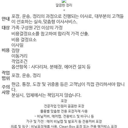
깔끔한 정리
+
포장, 운송, 정리의 과정으로 진행되는 이사로, 대부분의 고객들
안내
이 선호하는 실속.맞춤형 이사서비스.
대상
가족 구성원 2인 이상의 가정
비용결정요소를 참고하여 합리적 가격 산출.
비용 결정요소
이사일
비용
짐량
이동거리
작업조건
옵션항목 : 사다리차, 분해장, 에어컨 설치 등
작업
포장, 운송, 정리
범위
현금, 통장, 도장 및 귀중품 등은 고객님이 직접 관리하셔야 합니
주의
다.
사항
분실시, 업체에서는 책임지지 않습니다.
포장
전문작업 인원의 꼼꼼한 포장
물품별 맞춤형 전용 포장자재 사용
- 비닐커버, 에어캡, 전용박스 및 바구니 등
가구 및 가전 : 에어 비닐캡 및 발포지 등 전용커버 포장
의류 및 침구 : 비닐포장재를 사용, Clean Box 포장 또는 전용 행거박스 포장