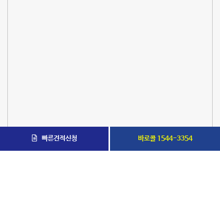
빠른견적신청
바로콜 1544-3354