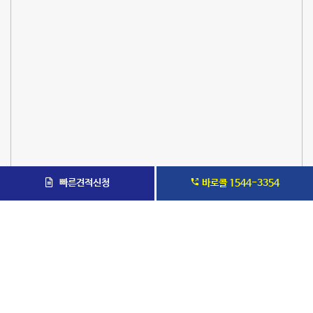
빠른견적신청
바로콜 1544-3354