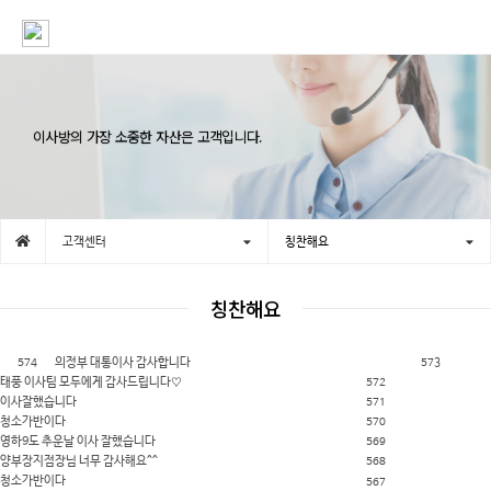
이사방의 가장 소중한 자산은 고객입니다.
고객센터
칭찬해요
칭찬해요
574
의정부 대통이사 감사합니다
573
태풍 이사팀 모두에게 감사드립니다♡
572
이사잘했습니다
571
청소가반이다
570
영하9도 추운날 이사 잘했습니다
569
양부장지점장님 너무 감사해요^^
568
청소가반이다
567