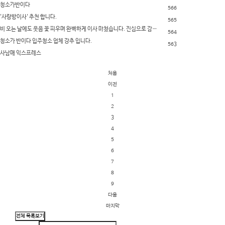
청소가반이다
566
'사랑방이사' 추천 합니다.
565
비 오는 날에도 웃음 꽃 피우며 완벽하게 이사 마쳤습니다. 진심으로 감사합니다!
564
청소가 반이다 입주청소 업체 강추 입니다.
563
사남매 익스프레스
처음
이전
1
2
3
4
5
6
7
8
9
다음
마지막