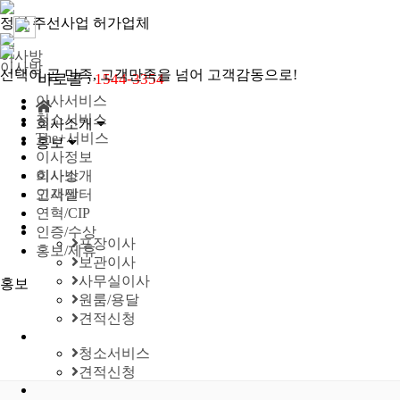
정식 주선사업 허가업체
이사방
이사방
선택이 곧 만족, 고객만족을 넘어 고객감동으로!
바로콜 :
1544-3354
이사서비스
청소서비스
회사소개
The+서비스
홍보
이사정보
회사소개
이사방
고객센터
인사말
연혁/CIP
인증/수상
포장이사
홍보/제휴
보관이사
사무실이사
홍보
원룸/용달
견적신청
청소서비스
견적신청