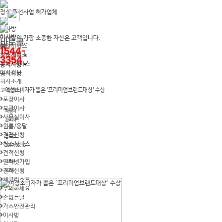
정식 주선사업 허가업체
이사방
이사방
이사방의 가장 소중한 자산은 고객입니다.
바로콜 :
이사서비스
1544-
청소서비스
고객센터
3354
The+서비스
공지사항
이사정보
공지사항
회사소개
고객센터
여성소비자가 뽑은 '프리미엄브랜드대상' 수상
포장이사
보관이사
작성자
사무실이사
관리자
원룸/용달
견적신청
등록일
청소서비스
2017.05.16
견적신청
인터넷가입
조회수
견적신청
5209
체크리스트
주의하세요
손없는날
가스안전관리
이사방