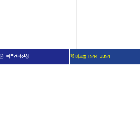
빠른견적신청
바로콜 1544-3354