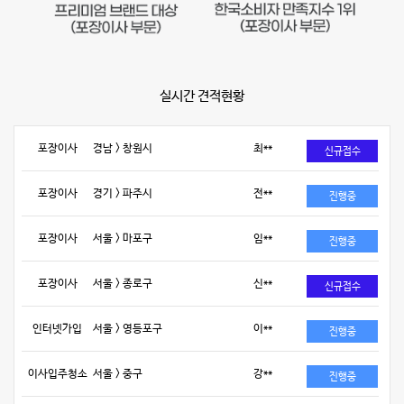
실시간 견적현황
포장이사
경남 > 창원시
최**
신규접수
포장이사
경기 > 파주시
전**
진행중
포장이사
서울 > 마포구
임**
진행중
포장이사
서울 > 종로구
신**
신규접수
인터넷가입
서울 > 영등포구
이**
진행중
이사입주청소
서울 > 중구
강**
진행중