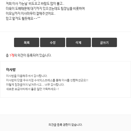
저희 이사 가는날 비도오고 바람도 많이 불고..
더욱이 도배때문에 대기까지 있으셨는데도 팀장님을 비롯하여
이모님까지 이사마무리 잘해주셨어요..
믿고 맡겨도 될듯해요~~^^
목록
수정
삭제
글쓰기
총
1개
의 의견이 등록되어 있습니다.
이사방
이사방을 이용해주셔서 감사합니다.
이사방의 단골 우수지점 수석익스프레스를 통해 이사를 진행하셨군요!!
이렇게 칭찬글까지 남겨주시고... 너무 감사합니다.
새로운 보금자리에서 좋은 일만 가득하세요~!
의견글 등록 권한이 없습니다.