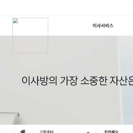
이사서비스
포장이사
보관이사
사무실이사
원룸/용달
이사방의 가장 소중한 자산
견적신청
고객센터
칭찬해요