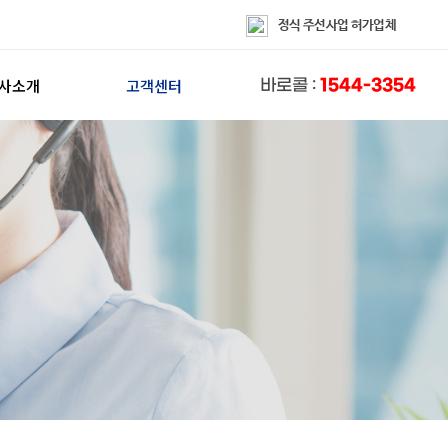
정식 주선사업 허가업체
사소개
고객센터
1544-3354
바로콜 :
이사방
FAQ
인사말
칭찬해요
혁/CIP
불편해요
인증/수상
상담센터
홍보/제휴
공지사항