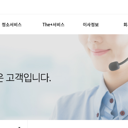
청소서비스
The+서비스
이사정보
회
청소서비스
인터넷가입
체크리스트
견적신청
견적신청
주의하세요
손없는날
연
가스안전관리
은 고객입니다.