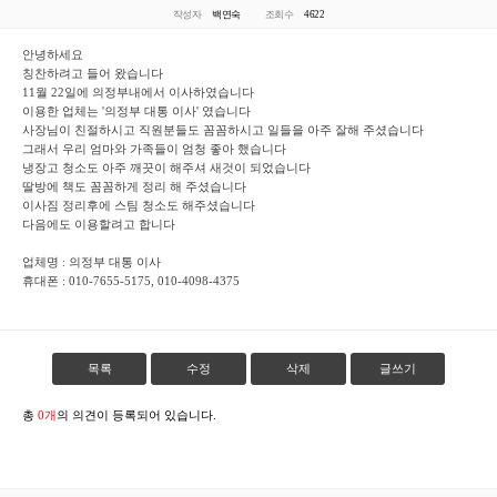
작성자
백연숙
조회수
4622
안녕하세요
칭찬하려고 들어 왔습니다
11월 22일에 의정부내에서 이사하였습니다
이용한 업체는 '의정부 대통 이사' 였습니다
사장님이 친절하시고 직원분들도 꼼꼼하시고 일들을 아주 잘해 주셨습니다
그래서 우리 엄마와 가족들이 엄청 좋아 했습니다
냉장고 청소도 아주 깨끗이 해주셔 새것이 되었습니다
딸방에 책도 꼼꼼하게 정리 해 주셨습니다
이사짐 정리후에 스팀 청소도 해주셨습니다
다음에도 이용할려고 합니다
업체명 : 의정부 대통 이사
휴대폰 : 010-7655-5175, 010-4098-4375
목록
수정
삭제
글쓰기
총
0개
의 의견이 등록되어 있습니다.