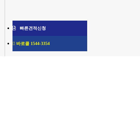
빠른견적신청
바로콜 1544-3354