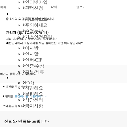
인터넷가입
목록
수정
삭제
글쓰기
견적신청
체크리스트
총
1개
의 의견이 등록되어 있습니다.
주의하세요
손없는날
(ip: 121.65.*244)
관리자
가스안전관리
저희 이사방을 이용해주셔서 감사합니다.
대한민국에서 포장이사를 제일 잘하는은 기업 이사방입니다!!
이사방
인사말
연혁/CIP
인증/수상
홍보/제휴
의견글 등록 권한이 없습니다.
FAQ
이전글
두번째 이사
칭찬해요
불편해요
현재글
포장이사란 이런것이더냐
상담센터
공지사항
다음글
청소 대만족
신뢰와 만족을 드립니다