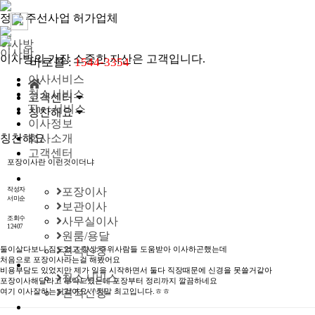
정식 주선사업 허가업체
이사방
이사방
이사방의 가장 소중한 자산은 고객입니다.
바로콜 :
1544-3354
이사서비스
청소서비스
고객센터
The+서비스
칭찬해요
이사정보
칭찬해요
회사소개
고객센터
포장이사란 이런것이더냐
작성자
포장이사
서미순
보관이사
조회수
사무실이사
12407
원룸/용달
둘이살다보니 짐도없고 항상 주위사람들 도움받아 이사하곤했는데
견적신청
처음으로 포장이사라는걸 해봤어요
비용부담도 있었지만 제가 일을 시작하면서 둘다 직장때문에 신경을 못쓸거같아
청소서비스
포장이사해달라고 부탁드렸는데 포장부터 정리까지 깔끔하네요
여기 이사잘하는거같아요 ^^정말 최고입니다.ㅎㅎ
견적신청