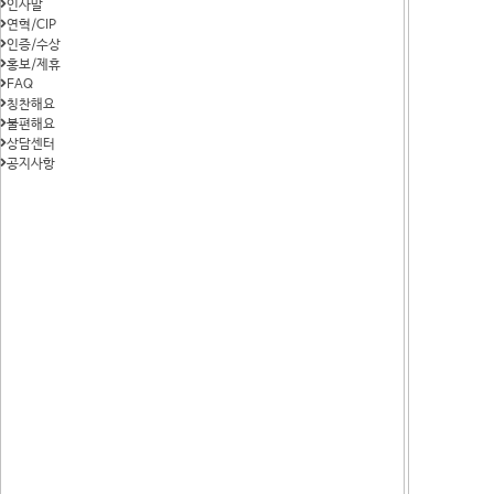
인사말
연혁/CIP
인증/수상
홍보/제휴
FAQ
칭찬해요
불편해요
상담센터
공지사항