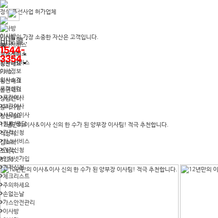
정식 주선사업 허가업체
이사방
이사방
이사방의 가장 소중한 자산은 고객입니다.
바로콜 :
이사서비스
1544-
청소서비스
고객센터
3354
The+서비스
칭찬해요
이사정보
FAQ
회사소개
칭찬해요
고객센터
불편해요
포장이사
상담센터
보관이사
공지사항
사무실이사
칭찬해요
원룸/용달
12년만의 이사&이사 신의 한 수가 된 양부장 이사팀! 적극 추천합니다.
견적신청
작성자
청소서비스
김소희
견적신청
조회수
인터넷가입
8120
견적신청
체크리스트
주의하세요
손없는날
가스안전관리
이사방